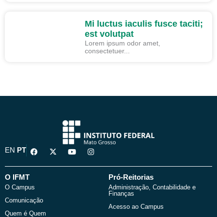
ARTIGO
Mi luctus iaculis fusce taciti;
est volutpat
Lorem ipsum odor amet,
consectetuer...
F
X
Y
I
EN
PT
a
-
o
n
c
t
u
s
e
w
t
t
b
i
u
a
O IFMT
Pró-Reitorias
o
t
b
g
O Campus
Administração, Contabilidade e
o
t
e
r
Finanças
k
e
a
Comunicação
r
m
Acesso ao Campus
Quem é Quem