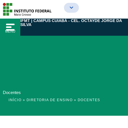
Ir
para
o
IFMT | CAMPUS CUIABÁ - CEL. OCTAYDE JORGE DA
conteúdo
SILVA
MENU
Docentes
INÍCIO
»
DIRETORIA DE ENSINO
»
DOCENTES