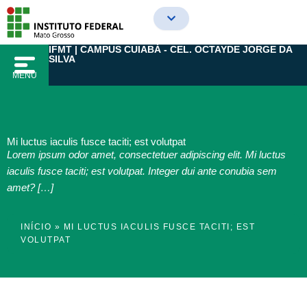
Ir
para
o
IFMT | CAMPUS CUIABÁ - CEL. OCTAYDE JORGE DA
conteúdo
SILVA
MENU
Mi luctus iaculis fusce taciti; est volutpat
Lorem ipsum odor amet, consectetuer adipiscing elit. Mi luctus
iaculis fusce taciti; est volutpat. Integer dui ante conubia sem
amet? […]
INÍCIO
»
MI LUCTUS IACULIS FUSCE TACITI; EST
VOLUTPAT