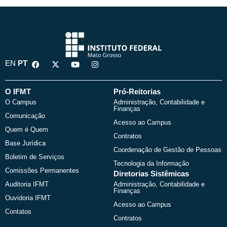
F
X
Y
I
EN
PT
a
-
o
n
c
t
u
s
e
w
t
t
b
i
u
a
O IFMT
Pró-Reitorias
o
t
b
g
O Campus
Administração, Contabilidade e
o
t
e
r
Finanças
k
e
a
Comunicação
r
m
Acesso ao Campus
Quem é Quem
Contratos
Base Jurídica
Coordenação de Gestão de Pessoas
Boletim de Serviços
Tecnologia da Informação
Comissões Permanentes
Diretorias Sistêmicas
Auditoria IFMT
Administração, Contabilidade e
Finanças
Ouvidoria IFMT
Acesso ao Campus
Contatos
Contratos