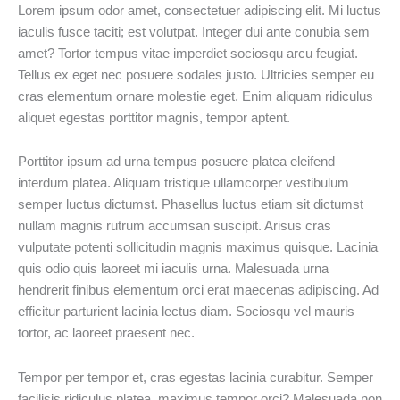
Lorem ipsum odor amet, consectetuer adipiscing elit. Mi luctus
iaculis fusce taciti; est volutpat. Integer dui ante conubia sem
amet? Tortor tempus vitae imperdiet sociosqu arcu feugiat.
Tellus ex eget nec posuere sodales justo. Ultricies semper eu
cras elementum ornare molestie eget. Enim aliquam ridiculus
aliquet egestas porttitor magnis, tempor aptent.
Porttitor ipsum ad urna tempus posuere platea eleifend
interdum platea. Aliquam tristique ullamcorper vestibulum
semper luctus dictumst. Phasellus luctus etiam sit dictumst
nullam magnis rutrum accumsan suscipit. Arisus cras
vulputate potenti sollicitudin magnis maximus quisque. Lacinia
quis odio quis laoreet mi iaculis urna. Malesuada urna
hendrerit finibus elementum orci erat maecenas adipiscing. Ad
efficitur parturient lacinia lectus diam. Sociosqu vel mauris
tortor, ac laoreet praesent nec.
Tempor per tempor et, cras egestas lacinia curabitur. Semper
facilisis ridiculus platea, maximus tempor orci? Malesuada non