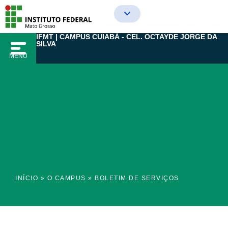
Ir
para
o
IFMT | CAMPUS CUIABÁ - CEL. OCTAYDE JORGE DA
conteúdo
SILVA
MENU
INÍCIO
»
O CAMPUS
»
BOLETIM DE SERVIÇOS