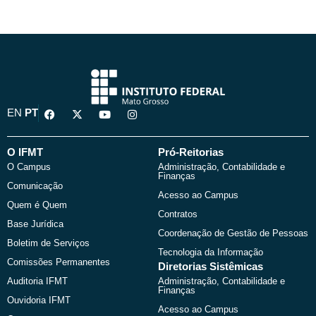
F
X
Y
I
EN
PT
a
-
o
n
c
t
u
s
e
w
t
t
b
i
u
a
O IFMT
Pró-Reitorias
o
t
b
g
O Campus
Administração, Contabilidade e
o
t
e
r
Finanças
k
e
a
Comunicação
r
m
Acesso ao Campus
Quem é Quem
Contratos
Base Jurídica
Coordenação de Gestão de Pessoas
Boletim de Serviços
Tecnologia da Informação
Comissões Permanentes
Diretorias Sistêmicas
Auditoria IFMT
Administração, Contabilidade e
Finanças
Ouvidoria IFMT
Acesso ao Campus