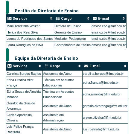
Gestão da Diretoria de Ensino
Servidor
Cargo
E-mail
Marli Terezinha Walker
Diretora de Ensino
ensino.cba@ifmt.edu.br
Herida dos Reis Silva
Gerente de Ensino
ensino.cba@ifmt.edu.br
Leonardo Rodrigues dos Santos
Mediador Pedagógico
ensino.cba@ifmt.edu.br
Laura Rodrigues da Silva
Coordenadora de Ensino
ensino.cba@ifmt.edu.br
Equipe da Diretoria de Ensino
Servidor
Cargo
E-mail
Carolina Borges Bastos
Assistente de Aluno
carolina.borges@ifmt.edu.br
Edna Cristina Vitor
Técnica em Assuntos
edna.franca@ifmt.edu.br
França
Educacionais
Edna Sousa de Almeida
Técnica em Assuntos
edna.almeida@ifmt.edu.br
Miranda
Educacionais
Geraldo da Guia de
Assistente de Aluno
geraldo.alvarenga@ifmt.edu.br
Alvarenga
Greice Aparecida
Assistente em
greice.oliveira@ifmt.edu.br
Oliveira
Administração
Luis Felipe França
Assistente de Aluno
luiz.rostirolla@ifmt.edu.br
Rostirolla