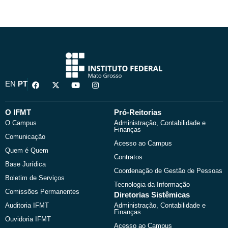
u
s
b
a
e
p
p
F
X
Y
I
EN
PT
a
-
o
n
c
t
u
s
e
w
t
t
b
i
u
a
O IFMT
Pró-Reitorias
o
t
b
g
O Campus
Administração, Contabilidade e
o
t
e
r
Finanças
k
e
a
Comunicação
r
m
Acesso ao Campus
Quem é Quem
Contratos
Base Jurídica
Coordenação de Gestão de Pessoas
Boletim de Serviços
Tecnologia da Informação
Comissões Permanentes
Diretorias Sistêmicas
Auditoria IFMT
Administração, Contabilidade e
Finanças
Ouvidoria IFMT
Acesso ao Campus