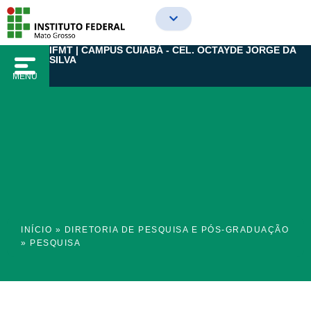
Ir
para
o
IFMT | CAMPUS CUIABÁ - CEL. OCTAYDE JORGE DA
conteúdo
SILVA
MENU
INÍCIO
»
DIRETORIA DE PESQUISA E PÓS-GRADUAÇÃO
»
PESQUISA