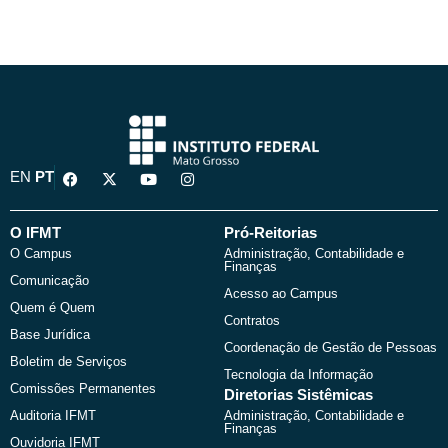
F
X
Y
I
EN
PT
a
-
o
n
c
t
u
s
e
w
t
t
b
i
u
a
O IFMT
Pró-Reitorias
o
t
b
g
O Campus
Administração, Contabilidade e
o
t
e
r
Finanças
k
e
a
Comunicação
r
m
Acesso ao Campus
Quem é Quem
Contratos
Base Jurídica
Coordenação de Gestão de Pessoas
Boletim de Serviços
Tecnologia da Informação
Comissões Permanentes
Diretorias Sistêmicas
Auditoria IFMT
Administração, Contabilidade e
Finanças
Ouvidoria IFMT