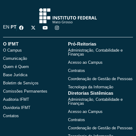
F
X
Y
I
EN
PT
a
-
o
n
c
t
u
s
e
w
t
t
b
i
u
a
O IFMT
Pró-Reitorias
o
t
b
g
O Campus
Administração, Contabilidade e
o
t
e
r
Finanças
k
e
a
Comunicação
r
m
Acesso ao Campus
Quem é Quem
Contratos
Base Jurídica
Coordenação de Gestão de Pessoas
Boletim de Serviços
Tecnologia da Informação
Comissões Permanentes
Diretorias Sistêmicas
Auditoria IFMT
Administração, Contabilidade e
Finanças
Ouvidoria IFMT
Acesso ao Campus
Contatos
Contratos
Coordenação de Gestão de Pessoas