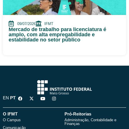
09/07/2026
IFMT
Mercado de trabalho para licenciatura é
amplo, com alta empregabilidade e
estabilidade no setor público
F
X
Y
I
EN
PT
a
-
o
n
c
t
u
s
e
w
t
t
b
i
u
a
O IFMT
Pró-Reitorias
o
t
b
g
O Campus
Administração, Contabilidade e
o
t
e
r
Finanças
k
e
a
Comunicação