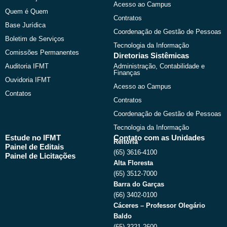
r
m
Acesso ao Campus
Quem é Quem
Contratos
Base Jurídica
Coordenação de Gestão de Pessoas
Boletim de Serviços
Tecnologia da Informação
Comissões Permanentes
Diretorias Sistêmicas
Auditoria IFMT
Administração, Contabilidade e
Finanças
Ouvidoria IFMT
Acesso ao Campus
Contatos
Contratos
Coordenação de Gestão de Pessoas
Tecnologia da Informação
Estude no IFMT
Contato com as Unidades
Reitoria
Painel de Editais
(65) 3616-4100
Painel de Licitações
Alta Floresta
(65) 3512-7000
Barra do Garças
(66) 3402-0100
Cáceres – Professor Olegário
Baldo
(65) 3221-2600