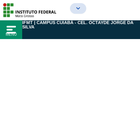
Ir
para
o
IFMT | CAMPUS CUIABÁ - CEL. OCTAYDE JORGE DA
conteúdo
SILVA
MENU