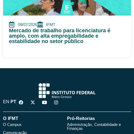
09/07/2026
IFMT
Mercado de trabalho para licenciatura é
amplo, com alta empregabilidade e
estabilidade no setor público
F
X
Y
I
EN
PT
a
-
o
n
c
t
u
s
e
w
t
t
b
i
u
a
O IFMT
Pró-Reitorias
o
t
b
g
O Campus
Administração, Contabilidade e
o
t
e
r
Finanças
k
e
a
Comunicação