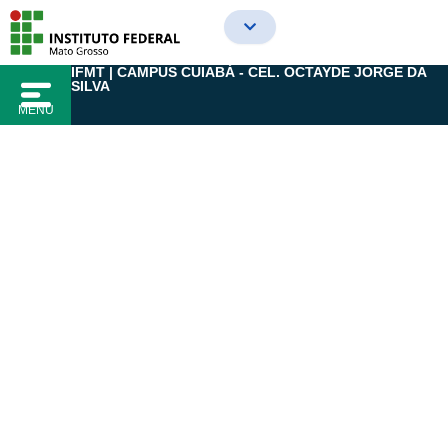
Ir
para
o
IFMT | CAMPUS CUIABÁ - CEL. OCTAYDE JORGE DA
conteúdo
SILVA
MENU