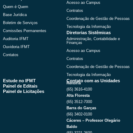
r
m
Acesso ao Campus
Quem é Quem
Contratos
Base Jurídica
Coordenação de Gestão de Pessoas
Boletim de Serviços
Tecnologia da Informação
Comissões Permanentes
Diretorias Sistêmicas
Auditoria IFMT
Administração, Contabilidade e
Finanças
Ouvidoria IFMT
Acesso ao Campus
Contatos
Contratos
Coordenação de Gestão de Pessoas
Tecnologia da Informação
Estude no IFMT
Contato com as Unidades
Reitoria
Painel de Editais
(65) 3616-4100
Painel de Licitações
Alta Floresta
(65) 3512-7000
Barra do Garças
(66) 3402-0100
Cáceres – Professor Olegário
Baldo
(65) 3221-2600