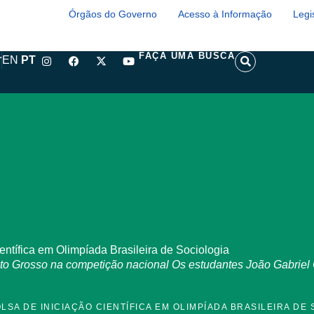
Órgãos do Governo
Acesso à Informação
Legi
I
F
X
Y
S
FAÇA UMA BUSCA
r
EN
PT
n
a
-
o
e
s
c
t
u
a
t
e
w
t
r
a
b
i
u
c
g
o
t
b
h
r
o
t
e
a
k
e
m
r
entífica em Olimpíada Brasileira de Sociologia
to Grosso na competição nacional Os estudantes João Gabriel 
SA DE INICIAÇÃO CIENTÍFICA EM OLIMPÍADA BRASILEIRA DE 