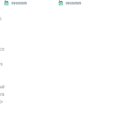
03/10/2025
03/10/2025
e
i
ico
ês
nal
ara
o-