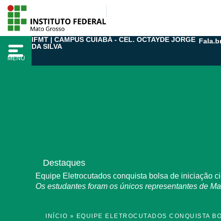
Ir
para
o
IFMT | CAMPUS CUIABÁ - CEL. OCTAYDE JORGE
Fala.b
conteúdo
DA SILVA
MENU
Destaques
Equipe Eletrocutados conquista bolsa de iniciação ci
Os estudantes foram os únicos representantes de Ma
INÍCIO
»
EQUIPE ELETROCUTADOS CONQUISTA BOL