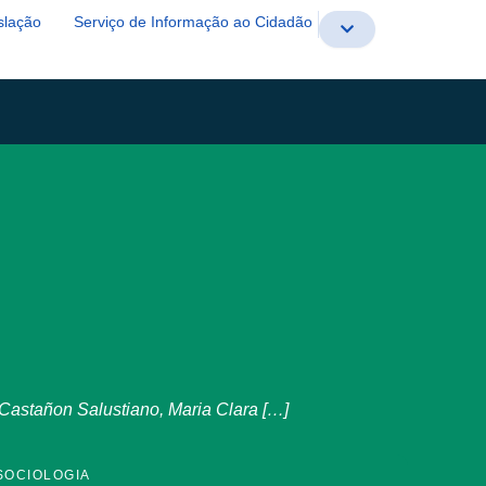
slação
Serviço de Informação ao Cidadão
Castañon Salustiano, Maria Clara […]
SOCIOLOGIA