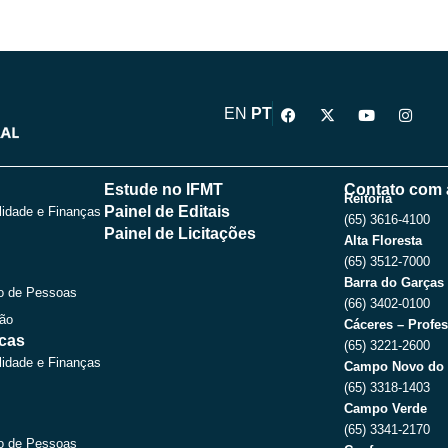
F
X
Y
I
EN
PT
a
-
o
n
c
t
u
s
e
w
t
t
b
i
u
a
o
t
b
g
Estude no IFMT
Contato com 
o
t
e
r
Reitoria
Painel de Editais
lidade e Finanças
k
e
a
(65) 3616-4100
r
m
Painel de Licitações
Alta Floresta
(65) 3512-7000
Barra do Garças
o de Pessoas
(66) 3402-0100
ção
Cáceres – Profes
icas
(65) 3221-2600
lidade e Finanças
Campo Novo do 
(65) 3318-1403
Campo Verde
(65) 3341-2170
o de Pessoas