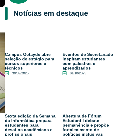
Notícias em destaque
Campus Octayde abre
Eventos de Secretariado
seleção de estágio para
inspiram estudantes
cursos superiores e
com palestras e
técnicos
aprendizados
30/09/2025
01/10/2025
Sexta edição da Semana
Abertura de Fórum
da Informática prepara
Estudantil debate
estudantes para
permanência e propõe
desafios acadêmicos e
fortalecimento de
.
profissionais
políticas inclusivas