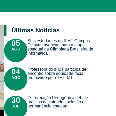
Últimas Notícias
Seis estudantes do IFMT Campus
05
Octayde avançam para a etapa
AGO
estadual da Olimpíada Brasileira de
Informática
Professora do IFMT participa de
04
encontro sobre equidade racial
AGO
promovido pelo TRE-MT
2ª Formação Pedagógica debate
30
práticas de cuidado, inclusão e
JUL
permanência estudantil