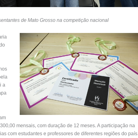
sentantes de Mato Grosso na competição nacional
ria
 do
 nos
pela
i a
apa
ram
 R$300,00 mensais, com duração de 12 meses. A participação na
ias com estudantes e professores de diferentes regiões do país