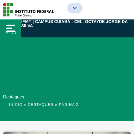
Ir
para
o
IFMT | CAMPUS CUIABÁ - CEL. OCTAYDE JORGE DA
conteúdo
SILVA
MENU
Destaques
INÍCIO
»
DESTAQUES
»
PÁGINA 2