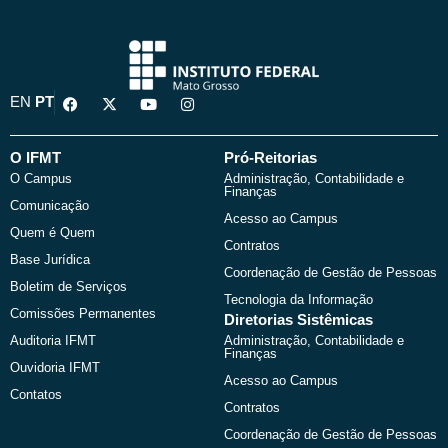
F
X
Y
I
EN
PT
a
-
o
n
c
t
u
s
e
w
t
t
b
i
u
a
O IFMT
Pró-Reitorias
o
t
b
g
O Campus
Administração, Contabilidade e
o
t
e
r
Finanças
k
e
a
Comunicação
r
m
Acesso ao Campus
Quem é Quem
Contratos
Base Jurídica
Coordenação de Gestão de Pessoas
Boletim de Serviços
Tecnologia da Informação
Comissões Permanentes
Diretorias Sistêmicas
Auditoria IFMT
Administração, Contabilidade e
Finanças
Ouvidoria IFMT
Acesso ao Campus
Contatos
Contratos
Coordenação de Gestão de Pessoas