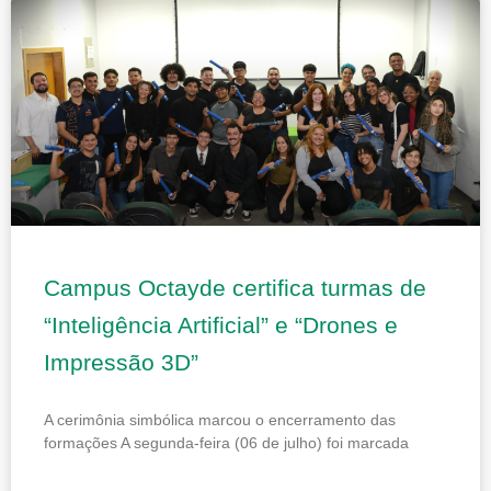
Page
Page
Page
Page
Page
Campus Octayde certifica turmas de
“Inteligência Artificial” e “Drones e
Impressão 3D”
A cerimônia simbólica marcou o encerramento das
formações A segunda-feira (06 de julho) foi marcada