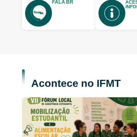
FALA BR
ACE
INF
Acontece no IFMT