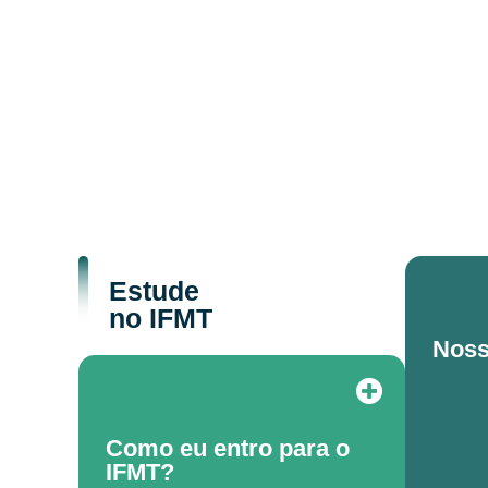
Estude
no IFMT
Noss
Como eu entro para o
IFMT?