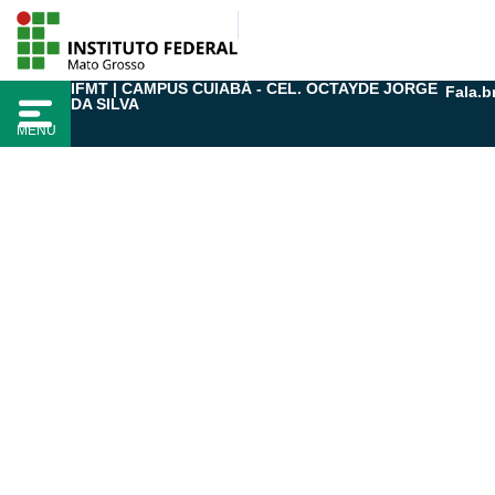
Ir
para
o
IFMT | CAMPUS CUIABÁ - CEL. OCTAYDE JORGE
Fala.b
conteúdo
DA SILVA
MENU