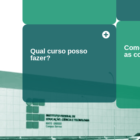
Como
Qual curso posso
as c
fazer?