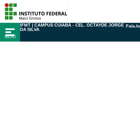
Ir
para
o
IFMT | CAMPUS CUIABÁ - CEL. OCTAYDE JORGE
Fala.b
conteúdo
DA SILVA
MENU