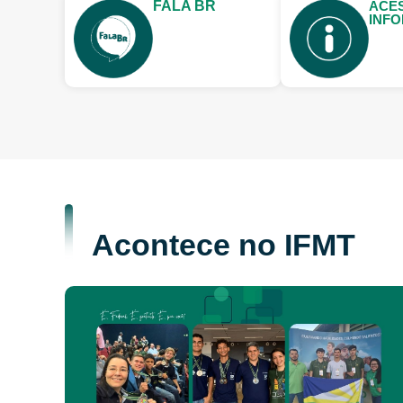
FALA BR
ACE
INF
Acontece no IFMT