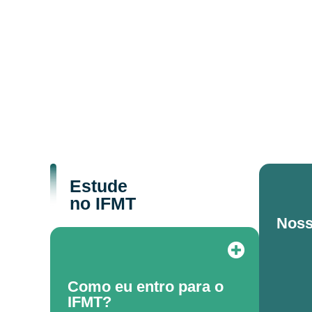
Estude
no IFMT
Noss
Como eu entro para o
IFMT?