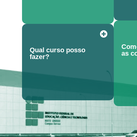
Como
Qual curso posso
as c
fazer?