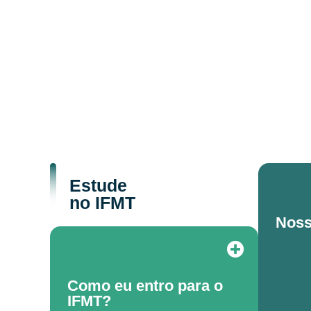
Estude
no IFMT
Noss
Como eu entro para o
IFMT?