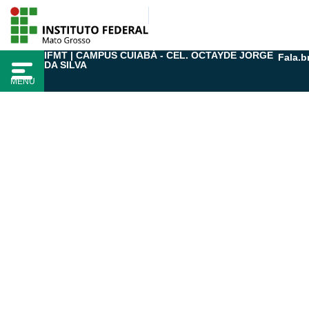
Ir
para
o
IFMT | CAMPUS CUIABÁ - CEL. OCTAYDE JORGE
Fala.b
conteúdo
DA SILVA
MENU