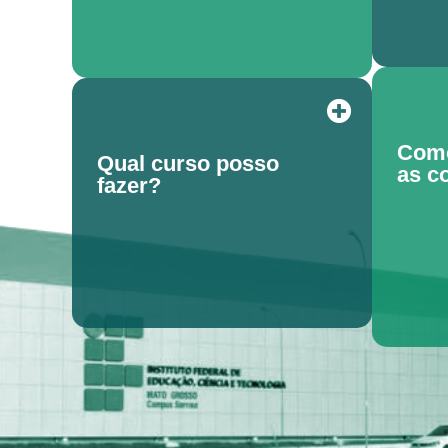
Como
Qual curso posso
as c
fazer?