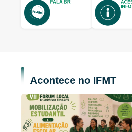
FALA BR
ACE
INF
Acontece no IFMT