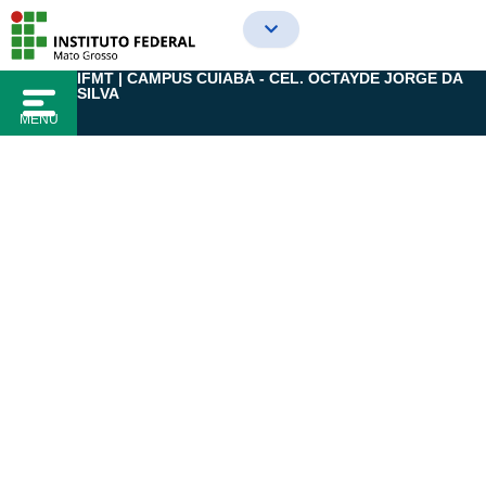
Ir
para
o
IFMT | CAMPUS CUIABÁ - CEL. OCTAYDE JORGE DA
conteúdo
SILVA
MENU