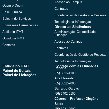
r
m
Acesso ao Campus
Quem é Quem
Contratos
Base Jurídica
Coordenação de Gestão de Pessoas
Boletim de Serviços
Tecnologia da Informação
Comissões Permanentes
Diretorias Sistêmicas
Auditoria IFMT
Administração, Contabilidade e
Finanças
Ouvidoria IFMT
Acesso ao Campus
Contatos
Contratos
Coordenação de Gestão de Pessoas
Tecnologia da Informação
Estude no IFMT
Contato com as Unidades
Reitoria
Painel de Editais
(65) 3616-4100
Painel de Licitações
Alta Floresta
(65) 3512-7000
Barra do Garças
(66) 3402-0100
Cáceres – Professor Olegário
Baldo
(65) 3221-2600