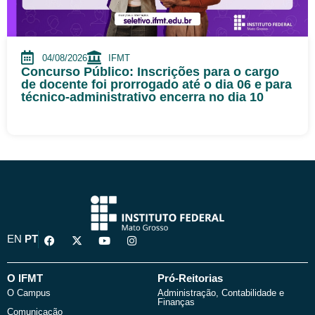
04/08/2026
IFMT
Concurso Público: Inscrições para o cargo
de docente foi prorrogado até o dia 06 e para
técnico-administrativo encerra no dia 10
F
X
Y
I
EN
PT
a
-
o
n
c
t
u
s
e
w
t
t
b
i
u
a
O IFMT
Pró-Reitorias
o
t
b
g
O Campus
Administração, Contabilidade e
o
t
e
r
Finanças
k
e
a
Comunicação