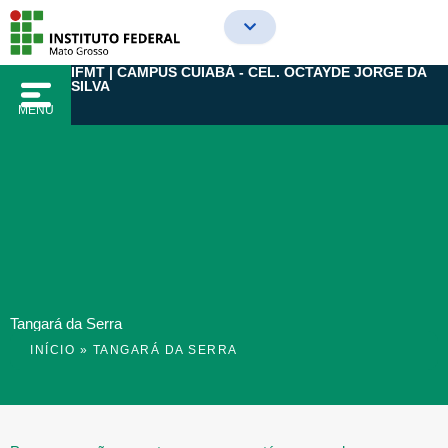
Ir
para
o
IFMT | CAMPUS CUIABÁ - CEL. OCTAYDE JORGE DA
conteúdo
SILVA
MENU
Tangará da Serra
INÍCIO
»
TANGARÁ DA SERRA