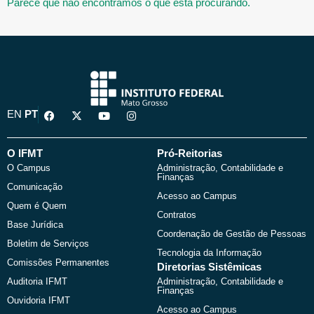
Parece que não encontramos o que está procurando.
F
X
Y
I
EN
PT
a
-
o
n
c
t
u
s
e
w
t
t
b
i
u
a
O IFMT
Pró-Reitorias
o
t
b
g
O Campus
Administração, Contabilidade e
o
t
e
r
Finanças
k
e
a
Comunicação
r
m
Acesso ao Campus
Quem é Quem
Contratos
Base Jurídica
Coordenação de Gestão de Pessoas
Boletim de Serviços
Tecnologia da Informação
Comissões Permanentes
Diretorias Sistêmicas
Auditoria IFMT
Administração, Contabilidade e
Finanças
Ouvidoria IFMT
Acesso ao Campus