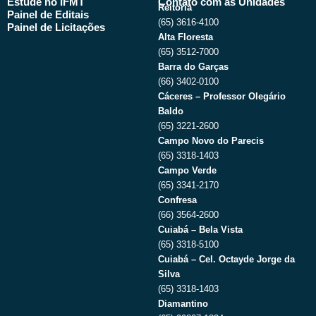
Estude no IFMT
Contato com as Unidades
Reitoria
Painel de Editais
(65) 3616-4100
Painel de Licitações
Alta Floresta
(65) 3512-7000
Barra do Garças
(66) 3402-0100
Cáceres – Professor Olegário
Baldo
(65) 3221-2600
Campo Novo do Parecis
(65) 3318-1403
Campo Verde
(65) 3341-2170
Confresa
(66) 3564-2600
Cuiabá – Bela Vista
(65) 3318-5100
Cuiabá – Cel. Octayde Jorge da
Silva
(65) 3318-1403
Diamantino