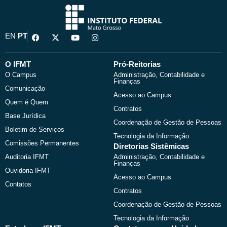
F
X
Y
I
EN
PT
a
-
o
n
c
t
u
s
e
w
t
t
b
i
u
a
O IFMT
Pró-Reitorias
o
t
b
g
O Campus
Administração, Contabilidade e
o
t
e
r
Finanças
k
e
a
Comunicação
r
m
Acesso ao Campus
Quem é Quem
Contratos
Base Jurídica
Coordenação de Gestão de Pessoas
Boletim de Serviços
Tecnologia da Informação
Comissões Permanentes
Diretorias Sistêmicas
Auditoria IFMT
Administração, Contabilidade e
Finanças
Ouvidoria IFMT
Acesso ao Campus
Contatos
Contratos
Coordenação de Gestão de Pessoas
Tecnologia da Informação