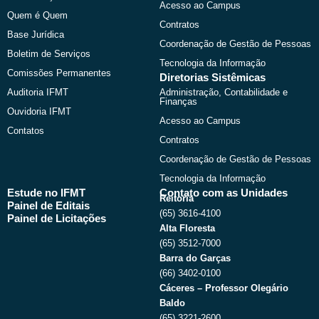
r
m
Acesso ao Campus
Quem é Quem
Contratos
Base Jurídica
Coordenação de Gestão de Pessoas
Boletim de Serviços
Tecnologia da Informação
Comissões Permanentes
Diretorias Sistêmicas
Auditoria IFMT
Administração, Contabilidade e
Finanças
Ouvidoria IFMT
Acesso ao Campus
Contatos
Contratos
Coordenação de Gestão de Pessoas
Tecnologia da Informação
Estude no IFMT
Contato com as Unidades
Reitoria
Painel de Editais
(65) 3616-4100
Painel de Licitações
Alta Floresta
(65) 3512-7000
Barra do Garças
(66) 3402-0100
Cáceres – Professor Olegário
Baldo
(65) 3221-2600