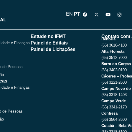
F
X
Y
I
EN
PT
a
-
o
n
c
t
u
s
e
w
t
t
b
i
u
a
o
t
b
g
Estude no IFMT
Contato com 
o
t
e
r
Reitoria
Painel de Editais
lidade e Finanças
k
e
a
(65) 3616-4100
r
m
Painel de Licitações
Alta Floresta
(65) 3512-7000
Barra do Garças
o de Pessoas
(66) 3402-0100
ção
Cáceres – Profes
icas
(65) 3221-2600
lidade e Finanças
Campo Novo do 
(65) 3318-1403
Campo Verde
(65) 3341-2170
o de Pessoas
Confresa
ção
(66) 3564-2600
Cuiabá – Bela Vi
(65) 3318-5100