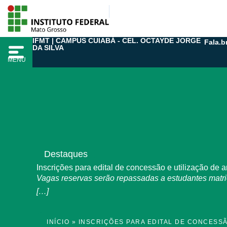
Ir
para
o
IFMT | CAMPUS CUIABÁ - CEL. OCTAYDE JORGE
Fala.b
conteúdo
DA SILVA
MENU
Destaques
Inscrições para edital de concessão e utilização de 
Vagas reservas serão repassadas a estudantes matr
[…]
INÍCIO
»
INSCRIÇÕES PARA EDITAL DE CONCESSÃ