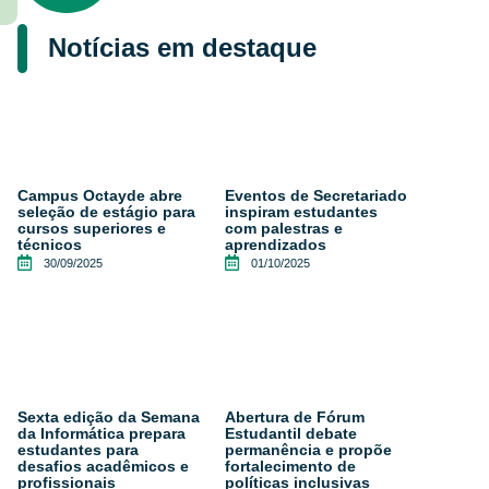
Notícias em destaque
Campus Octayde abre
Eventos de Secretariado
seleção de estágio para
inspiram estudantes
cursos superiores e
com palestras e
técnicos
aprendizados
30/09/2025
01/10/2025
Sexta edição da Semana
Abertura de Fórum
da Informática prepara
Estudantil debate
estudantes para
permanência e propõe
desafios acadêmicos e
fortalecimento de
profissionais
políticas inclusivas