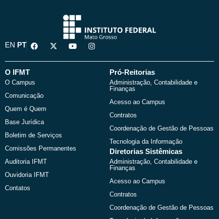
F
X
Y
I
EN
PT
a
-
o
n
c
t
u
s
e
w
t
t
b
i
u
a
O IFMT
Pró-Reitorias
o
t
b
g
O Campus
Administração, Contabilidade e
o
t
e
r
Finanças
k
e
a
Comunicação
r
m
Acesso ao Campus
Quem é Quem
Contratos
Base Jurídica
Coordenação de Gestão de Pessoas
Boletim de Serviços
Tecnologia da Informação
Comissões Permanentes
Diretorias Sistêmicas
Auditoria IFMT
Administração, Contabilidade e
Finanças
Ouvidoria IFMT
Acesso ao Campus
Contatos
Contratos
Coordenação de Gestão de Pessoas