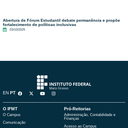
Abertura de Fórum Estudantil debate permanência e propõe
fortalecimento de políticas inclusivas
03/10/2025
F
X
Y
I
EN
PT
a
-
o
n
c
t
u
s
e
w
t
t
b
i
u
a
O IFMT
Pró-Reitorias
o
t
b
g
O Campus
Administração, Contabilidade e
o
t
e
r
Finanças
k
e
a
Comunicação
r
m
Acesso ao Campus