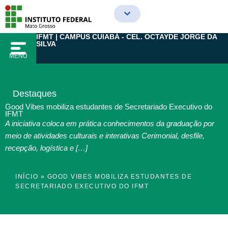
Ir
para
o
IFMT | CAMPUS CUIABÁ - CEL. OCTAYDE JORGE DA
conteúdo
SILVA
MENU
Destaques
Good Vibes mobiliza estudantes de Secretariado Executivo do
IFMT
A iniciativa coloca em prática conhecimentos da graduação por
meio de atividades culturais e interativas Cerimonial, desfile,
recepção, logística e […]
INÍCIO
»
GOOD VIBES MOBILIZA ESTUDANTES DE
SECRETARIADO EXECUTIVO DO IFMT