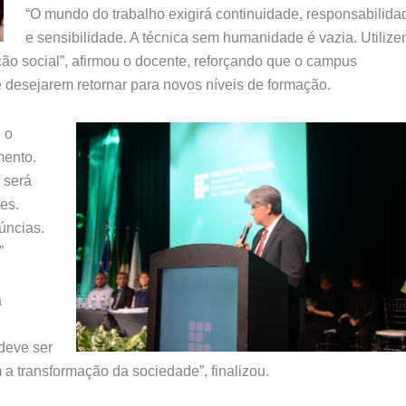
“O mundo do trabalho exigirá continuidade, responsabilida
e sensibilidade. A técnica sem humanidade é vazia. Utiliz
ão social”, afirmou o docente, reforçando que o campus
 desejarem retornar para novos níveis de formação.
 o
mento.
 será
es.
úncias.
”
a
deve ser
a transformação da sociedade”, finalizou.