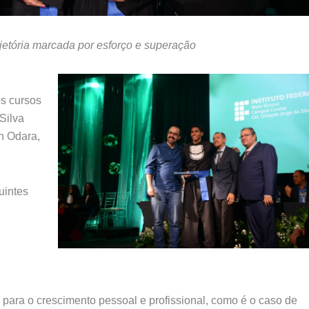
tória marcada por esforço e superação
s cursos
Silva
n Odara,
uintes
e para o crescimento pessoal e profissional, como é o caso de