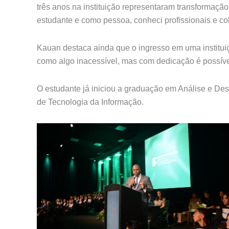
três anos na instituição representaram transformação
estudante e como pessoa, conheci profissionais e co
Kauan destaca ainda que o ingresso em uma institui
como algo inacessível, mas com dedicação é possível
O estudante já iniciou a graduação em Análise e Des
de Tecnologia da Informação.