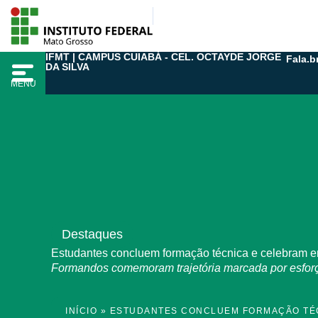
Ir
para
o
IFMT | CAMPUS CUIABÁ - CEL. OCTAYDE JORGE
Fala.b
conteúdo
DA SILVA
MENU
Destaques
Estudantes concluem formação técnica e celebram e
Formandos comemoram trajetória marcada por esfor
INÍCIO
»
ESTUDANTES CONCLUEM FORMAÇÃO TÉC