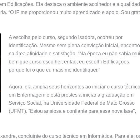
em Edificações. Ela destaca o ambiente acolhedor e a qualida
ória. “O IF me proporcionou muito aprendizado e apoio. Sou gra
A escolha pelo curso, segundo Isadora, ocorreu por
identificação. Mesmo sem plena convicção inicial, encontr
na área afinidade e satisfação. “Na época eu não sabia mui
bem que curso escolher, então, eu escolhi Edificações,
porque foi o que eu mais me
identifiquei.”
Agora, ela amplia seus horizontes ao iniciar o curso técnic
em Enfermagem e está prestes a iniciar a graduação em
Serviço Social, na Universidade Federal de Mato Grosso
(UFMT). “Estou ansiosa e confiante para essa nova fase”,
ndre, concluinte do curso técnico em Informática. Para ele, o