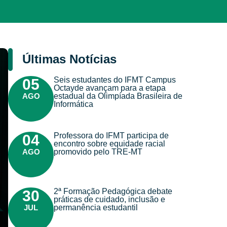
Últimas Notícias
Seis estudantes do IFMT Campus
05
Octayde avançam para a etapa
AGO
estadual da Olimpíada Brasileira de
Informática
Professora do IFMT participa de
04
encontro sobre equidade racial
AGO
promovido pelo TRE-MT
2ª Formação Pedagógica debate
30
práticas de cuidado, inclusão e
JUL
permanência estudantil