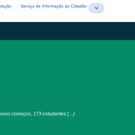
slação
Serviço de Informação ao Cidadão
novos começos, 173 estudantes […]