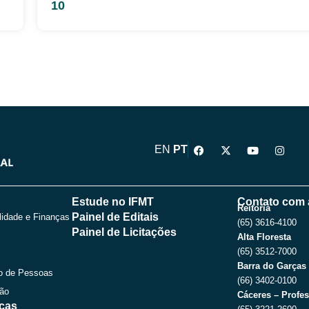
10
F
X
Y
I
EN
PT
a
-
o
n
c
t
u
s
e
w
t
t
b
i
u
a
o
t
b
g
Estude no IFMT
Contato com 
o
t
e
r
Reitoria
Painel de Editais
lidade e Finanças
k
e
a
(65) 3616-4100
r
m
Painel de Licitações
Alta Floresta
(65) 3512-7000
Barra do Garças
o de Pessoas
(66) 3402-0100
ção
Cáceres – Profes
icas