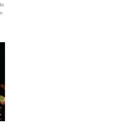
de
em