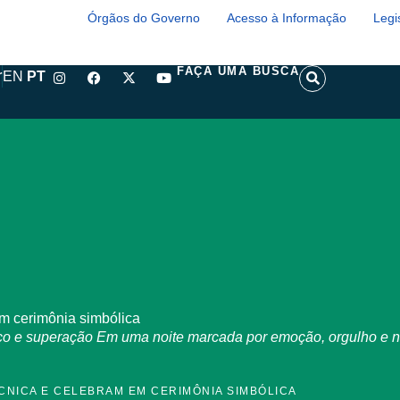
Órgãos do Governo
Acesso à Informação
Legi
I
F
X
Y
S
FAÇA UMA BUSCA
r
EN
PT
n
a
-
o
e
s
c
t
u
a
t
e
w
t
r
a
b
i
u
c
g
o
t
b
h
r
o
t
e
a
k
e
m
r
m cerimônia simbólica
ço e superação Em uma noite marcada por emoção, orgulho e 
NICA E CELEBRAM EM CERIMÔNIA SIMBÓLICA