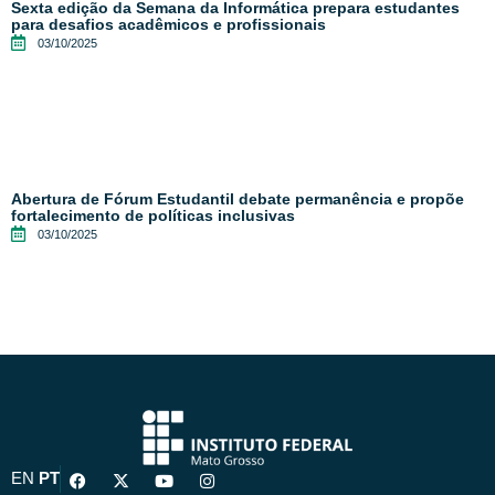
Sexta edição da Semana da Informática prepara estudantes
para desafios acadêmicos e profissionais
03/10/2025
Abertura de Fórum Estudantil debate permanência e propõe
fortalecimento de políticas inclusivas
03/10/2025
F
X
Y
I
EN
PT
a
-
o
n