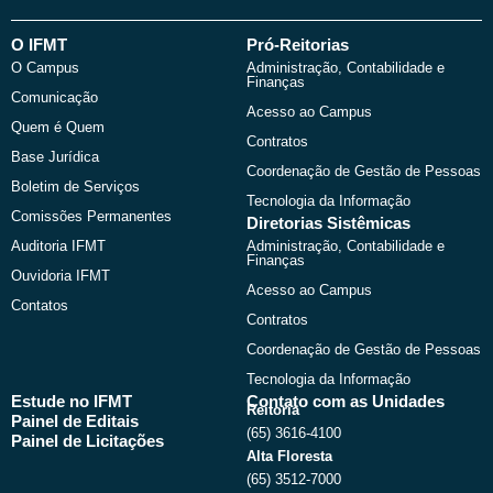
c
t
u
s
e
w
t
t
b
i
u
a
O IFMT
Pró-Reitorias
o
t
b
g
O Campus
Administração, Contabilidade e
o
t
e
r
Finanças
k
e
a
Comunicação
r
m
Acesso ao Campus
Quem é Quem
Contratos
Base Jurídica
Coordenação de Gestão de Pessoas
Boletim de Serviços
Tecnologia da Informação
Comissões Permanentes
Diretorias Sistêmicas
Auditoria IFMT
Administração, Contabilidade e
Finanças
Ouvidoria IFMT
Acesso ao Campus
Contatos
Contratos
Coordenação de Gestão de Pessoas
Tecnologia da Informação
Estude no IFMT
Contato com as Unidades
Reitoria
Painel de Editais
(65) 3616-4100
Painel de Licitações
Alta Floresta
(65) 3512-7000