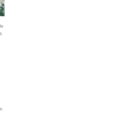
de
s
am