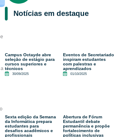
Notícias em destaque
ue
Campus Octayde abre
Eventos de Secretariado
seleção de estágio para
inspiram estudantes
cursos superiores e
com palestras e
 a
técnicos
aprendizados
30/09/2025
01/10/2025
do
Sexta edição da Semana
Abertura de Fórum
da Informática prepara
Estudantil debate
estudantes para
permanência e propõe
desafios acadêmicos e
fortalecimento de
profissionais
políticas inclusivas