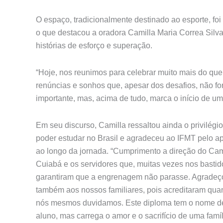
O espaço, tradicionalmente destinado ao esporte, fo
o que destacou a oradora Camilla Maria Correa Silv
histórias de esforço e superação.
“Hoje, nos reunimos para celebrar muito mais do qu
renúncias e sonhos que, apesar dos desafios, não f
importante, mas, acima de tudo, marca o início de u
Em seu discurso, Camilla ressaltou ainda o privilégi
poder estudar no Brasil e agradeceu ao IFMT pelo a
ao longo da jornada. “Cumprimento a direção do C
Cuiabá e os servidores que, muitas vezes nos bastid
garantiram que a engrenagem não parasse. Agradeç
também aos nossos familiares, pois acreditaram qu
nós mesmos duvidamos. Este diploma tem o nome d
aluno, mas carrega o amor e o sacrifício de uma famíl