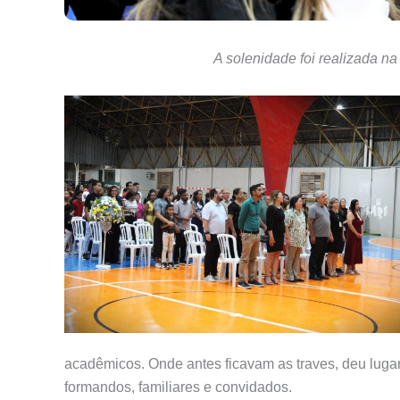
A solenidade foi realizada 
acadêmicos. Onde antes ficavam as traves, deu lugar
formandos, familiares e convidados.