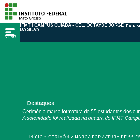
Ir
para
o
IFMT | CAMPUS CUIABÁ - CEL. OCTAYDE JORGE
Fala.b
conteúdo
DA SILVA
MENU
Destaques
Cerimônia marca formatura de 55 estudantes dos cur
A solenidade foi realizada na quadra do IFMT Campu
INÍCIO
»
CERIMÔNIA MARCA FORMATURA DE 55 