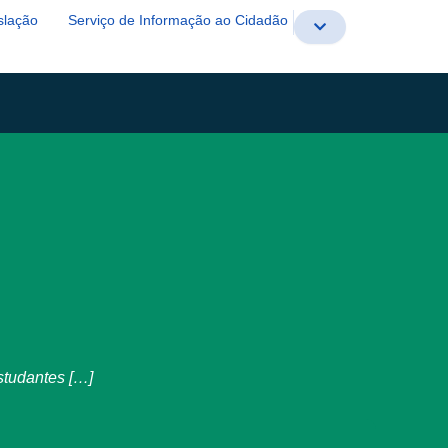
slação
Serviço de Informação ao Cidadão
studantes […]