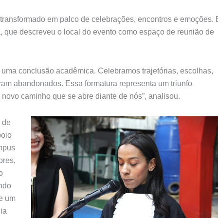
i transformado em palco de celebrações, encontros e emoções. 
a, que descreveu o local do evento como espaço de reunião de
e uma conclusão acadêmica. Celebramos trajetórias, escolhas,
oram abandonados. Essa formatura representa um triunfo
m novo caminho que se abre diante de nós”, analisou.
o de
poio
ampus
ores,
o
ando
e um
ia