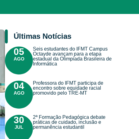
Últimas Notícias
Seis estudantes do IFMT Campus
05
Octayde avançam para a etapa
AGO
estadual da Olimpíada Brasileira de
Informática
Professora do IFMT participa de
04
encontro sobre equidade racial
AGO
promovido pelo TRE-MT
2ª Formação Pedagógica debate
30
práticas de cuidado, inclusão e
JUL
permanência estudantil