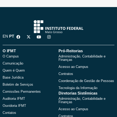
F
X
Y
I
EN
PT
a
-
o
n
c
t
u
s
e
w
t
t
b
i
u
a
O IFMT
Pró-Reitorias
o
t
b
g
O Campus
Administração, Contabilidade e
o
t
e
r
Finanças
k
e
a
Comunicação
r
m
Acesso ao Campus
Quem é Quem
Contratos
Base Jurídica
Coordenação de Gestão de Pessoas
Boletim de Serviços
Tecnologia da Informação
Comissões Permanentes
Diretorias Sistêmicas
Auditoria IFMT
Administração, Contabilidade e
Finanças
Ouvidoria IFMT
Acesso ao Campus
Contatos
Contratos