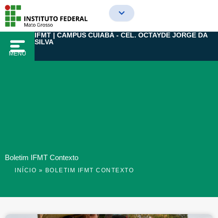
Ir
para
o
IFMT | CAMPUS CUIABÁ - CEL. OCTAYDE JORGE DA
conteúdo
SILVA
MENU
Boletim IFMT Contexto
INÍCIO
»
BOLETIM IFMT CONTEXTO