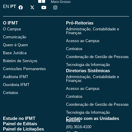
F
X
Y
I
EN
PT
a
-
o
n
c
t
u
s
e
w
t
t
b
i
u
a
O IFMT
Pró-Reitorias
o
t
b
g
O Campus
Administração, Contabilidade e
o
t
e
r
Finanças
k
e
a
Comunicação
r
m
Acesso ao Campus
Quem é Quem
Contratos
Base Jurídica
Coordenação de Gestão de Pessoas
Boletim de Serviços
Tecnologia da Informação
Comissões Permanentes
Diretorias Sistêmicas
Auditoria IFMT
Administração, Contabilidade e
Finanças
Ouvidoria IFMT
Acesso ao Campus
Contatos
Contratos
Coordenação de Gestão de Pessoas
Tecnologia da Informação
Estude no IFMT
Contato com as Unidades
Reitoria
Painel de Editais
(65) 3616-4100
Painel de Licitações