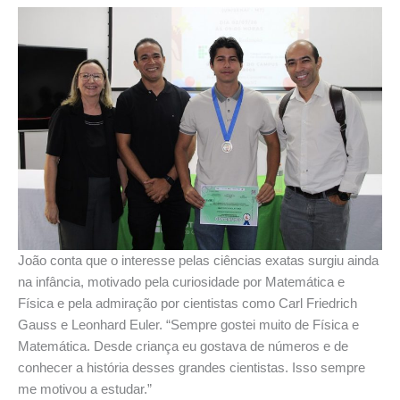
João conta que o interesse pelas ciências exatas surgiu ainda
na infância, motivado pela
curiosidade por Matemática e
Física e pela admiração por cientistas como Carl Friedrich
Gauss e Leonhard Euler. “Sempre gostei muito de Física e
Matemática. Desde criança eu gostava de números e de
conhecer a história desses grandes cientistas. Isso sempre
me motivou a estudar.”