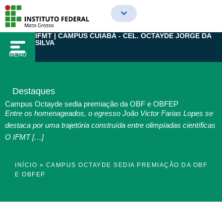
Ir
para
o
IFMT | CAMPUS CUIABÁ - CEL. OCTAYDE JORGE DA
conteúdo
SILVA
MENU
Destaques
Campus Octayde sedia premiação da OBF e OBFEP
Entre os homenageados, o egresso João Victor Farias Lopes se
destaca por uma trajetória construída entre olimpíadas científicas
O IFMT […]
INÍCIO
»
CAMPUS OCTAYDE SEDIA PREMIAÇÃO DA OBF
E OBFEP