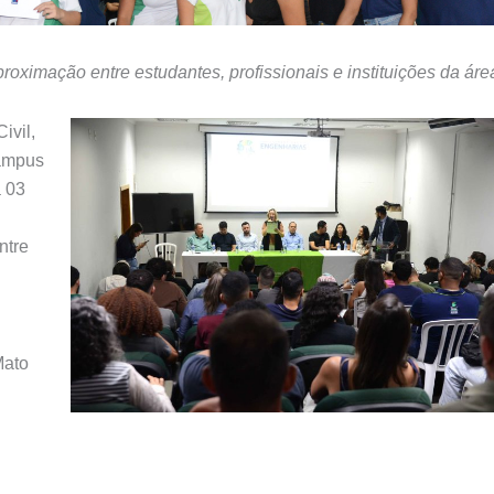
oximação entre estudantes, profissionais e instituições da áre
ivil,
Campus
a 03
ntre
Mato