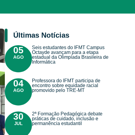
Últimas Notícias
Seis estudantes do IFMT Campus
05
Octayde avançam para a etapa
AGO
estadual da Olimpíada Brasileira de
Informática
Professora do IFMT participa de
04
encontro sobre equidade racial
AGO
promovido pelo TRE-MT
2ª Formação Pedagógica debate
30
práticas de cuidado, inclusão e
JUL
permanência estudantil