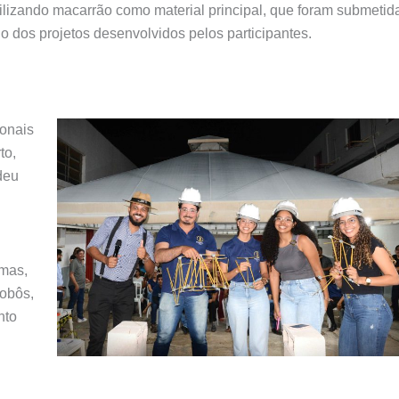
ilizando macarrão como material principal, que foram submetid
o dos projetos desenvolvidos pelos participantes.
ionais
to,
deu
emas,
obôs,
nto