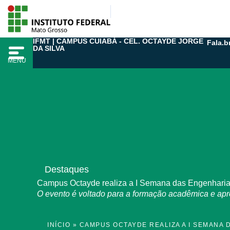
Ir
para
o
IFMT | CAMPUS CUIABÁ - CEL. OCTAYDE JORGE
Fala.b
conteúdo
DA SILVA
MENU
Destaques
Campus Octayde realiza a I Semana das Engenhari
O evento é voltado para a formação acadêmica e apro
INÍCIO
»
CAMPUS OCTAYDE REALIZA A I SEMANA