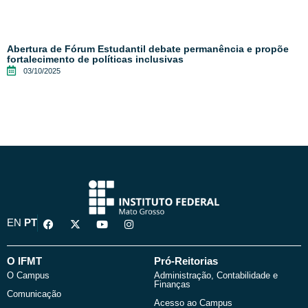
Abertura de Fórum Estudantil debate permanência e propõe
fortalecimento de políticas inclusivas
03/10/2025
F
X
Y
I
EN
PT
a
-
o
n
c
t
u
s
e
w
t
t
b
i
u
a
O IFMT
Pró-Reitorias
o
t
b
g
O Campus
Administração, Contabilidade e
o
t
e
r
Finanças
k
e
a
Comunicação
r
m
Acesso ao Campus