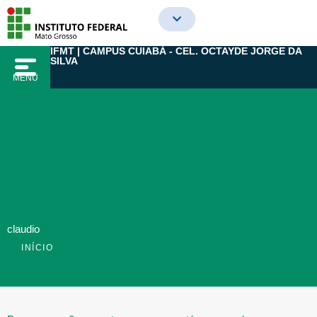
Ir
para
o
IFMT | CAMPUS CUIABÁ - CEL. OCTAYDE JORGE DA
conteúdo
SILVA
MENU
claudio
INÍCIO