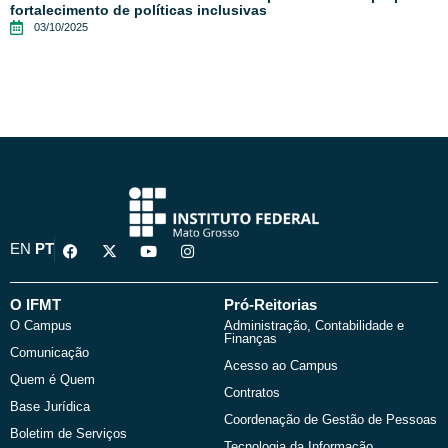
fortalecimento de políticas inclusivas
03/10/2025
F
X
Y
I
EN
PT
a
-
o
n
c
t
u
s
e
w
t
t
b
i
u
a
O IFMT
Pró-Reitorias
o
t
b
g
O Campus
Administração, Contabilidade e
o
t
e
r
Finanças
k
e
a
Comunicação
r
m
Acesso ao Campus
Quem é Quem
Contratos
Base Jurídica
Coordenação de Gestão de Pessoas
Boletim de Serviços
Tecnologia da Informação