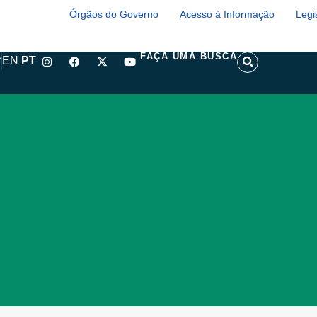
Órgãos do Governo
Acesso à Informação
Legi
I
F
X
Y
S
FAÇA UMA BUSCA
r
EN
PT
n
a
-
o
e
s
c
t
u
a
t
e
w
t
r
a
b
i
u
c
g
o
t
b
h
r
o
t
e
a
k
e
m
r