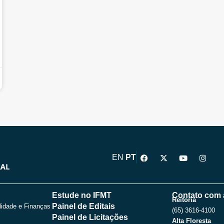
F
X
Y
I
EN
PT
a
-
o
n
c
t
u
s
e
w
t
t
b
i
u
a
o
t
b
g
Estude no IFMT
Contato com 
o
t
e
r
Reitoria
Painel de Editais
lidade e Finanças
k
e
a
(65) 3616-4100
r
m
Painel de Licitações
Alta Floresta