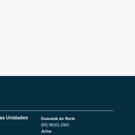
as Unidades
Guarantã do Norte
(65) 98161-2063
Juína